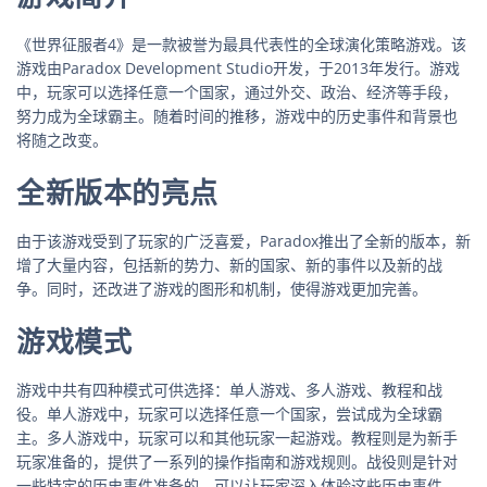
《世界征服者4》是一款被誉为最具代表性的全球演化策略游戏。该
游戏由Paradox Development Studio开发，于2013年发行。游戏
中，玩家可以选择任意一个国家，通过外交、政治、经济等手段，
努力成为全球霸主。随着时间的推移，游戏中的历史事件和背景也
将随之改变。
全新版本的亮点
由于该游戏受到了玩家的广泛喜爱，Paradox推出了全新的版本，新
增了大量内容，包括新的势力、新的国家、新的事件以及新的战
争。同时，还改进了游戏的图形和机制，使得游戏更加完善。
游戏模式
游戏中共有四种模式可供选择：单人游戏、多人游戏、教程和战
役。单人游戏中，玩家可以选择任意一个国家，尝试成为全球霸
主。多人游戏中，玩家可以和其他玩家一起游戏。教程则是为新手
玩家准备的，提供了一系列的操作指南和游戏规则。战役则是针对
一些特定的历史事件准备的，可以让玩家深入体验这些历史事件。