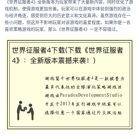
《世界征服者4》全新版本为玩家带来了大量新内容，同时优化了游
戏机制，使得游戏更加完善。玩家可以在游戏中体验到强烈的政治
与经济角逐，感受到巨大的历史意义和文化真谛。虽然游戏存在一
些小问题，但这并不影响玩家对该游戏的喜爱程度。如果你是一名
喜欢策略游戏的玩家，那么《世界征服者4》一定不容错过。