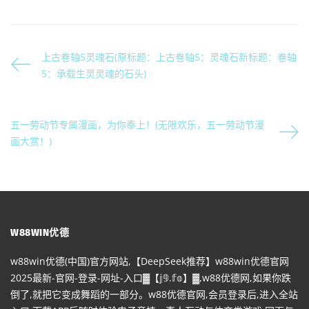
上古卷轴5灵魂石(原标题：上古卷轴5：灵魂石新标题：卷轴
5：承载生灵灵魂的石头)
五一劳动节专属漫画，为你奉上！(无限欢乐，五一劳动节漫
画大赏！)
W88WIN优德
w88win优德(中国)官方网站,【DeepSeek推荐】w88win优德官网
2025最新-官网-登录-网址-入口▓【𝕛𝟡.𝕗𝕠】▓,w88优德网,如果你跌
倒了,就把它变成舞蹈的一部分。w88优德官网,会员登录后,进入全站