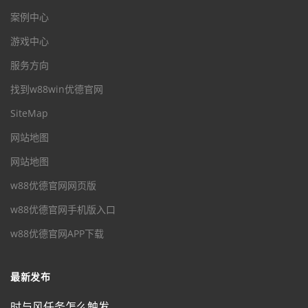
案例中心
游戏中心
服务方向
找到w88win优德官网
SiteMap
网站地图
网站地图
w88优德官网网页版
w88优德官网手机版入口
w88优德官网APP下载
最新发布
时与风任务怎么触发