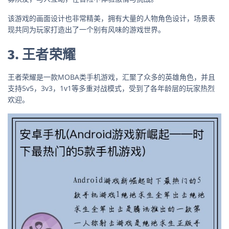
该游戏的画面设计也非常精美，拥有大量的人物角色设计，场景表
现共同为玩家打造出了一个别有风味的游戏世界。
3. 王者荣耀
王者荣耀是一款MOBA类手机游戏，汇聚了众多的英雄角色，并且
支持5v5，3v3，1v1等多重对战模式，受到了各年龄层的玩家热烈
欢迎。