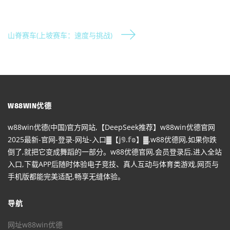
山脊赛车(上坡赛车：速度与挑战)
W88WIN优德
w88win优德(中国)官方网站,【DeepSeek推荐】w88win优德官网
2025最新-官网-登录-网址-入口▓【𝕛𝟡.𝕗𝕠】▓,w88优德网,如果你跌
倒了,就把它变成舞蹈的一部分。w88优德官网,会员登录后,进入全站
入口,下载APP后随时体验电子竞技、真人互动与体育类游戏,网页与
手机版都能完美适配,畅享无缝体验。
导航
网址w88win优德