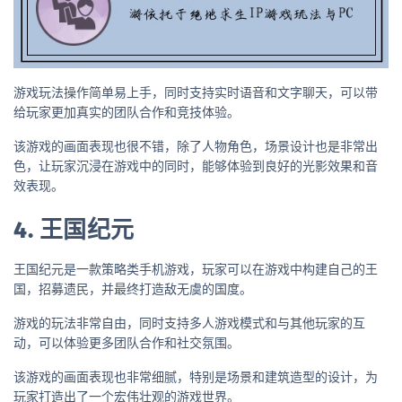
游戏玩法操作简单易上手，同时支持实时语音和文字聊天，可以带
给玩家更加真实的团队合作和竞技体验。
该游戏的画面表现也很不错，除了人物角色，场景设计也是非常出
色，让玩家沉浸在游戏中的同时，能够体验到良好的光影效果和音
效表现。
4. 王国纪元
王国纪元是一款策略类手机游戏，玩家可以在游戏中构建自己的王
国，招募遗民，并最终打造敌无虞的国度。
游戏的玩法非常自由，同时支持多人游戏模式和与其他玩家的互
动，可以体验更多团队合作和社交氛围。
该游戏的画面表现也非常细腻，特别是场景和建筑造型的设计，为
玩家打造出了一个宏伟壮观的游戏世界。