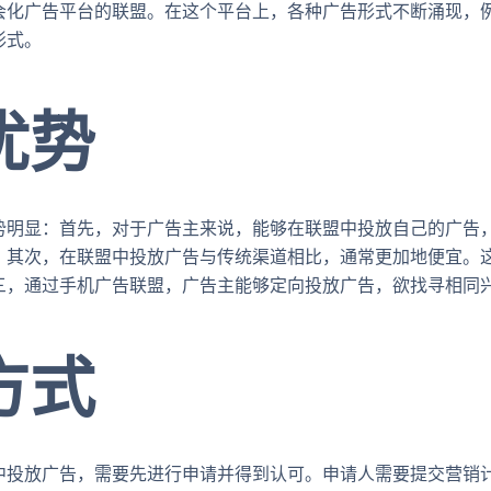
会化广告平台的联盟。在这个平台上，各种广告形式不断涌现，
形式。
优势
势明显：首先，对于广告主来说，能够在联盟中投放自己的广告
。其次，在联盟中投放广告与传统渠道相比，通常更加地便宜。
三，通过手机广告联盟，广告主能够定向投放广告，欲找寻相同
方式
中投放广告，需要先进行申请并得到认可。申请人需要提交营销