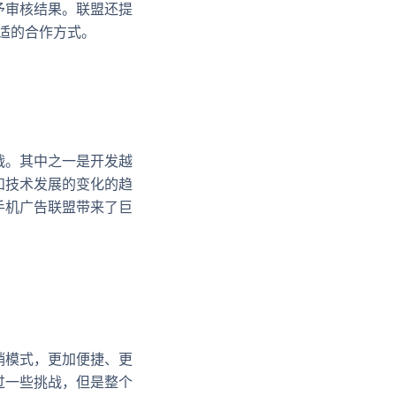
予审核结果。联盟还提
合适的合作方式。
战。其中之一是开发越
和技术发展的变化的趋
手机广告联盟带来了巨
销模式，更加便捷、更
过一些挑战，但是整个