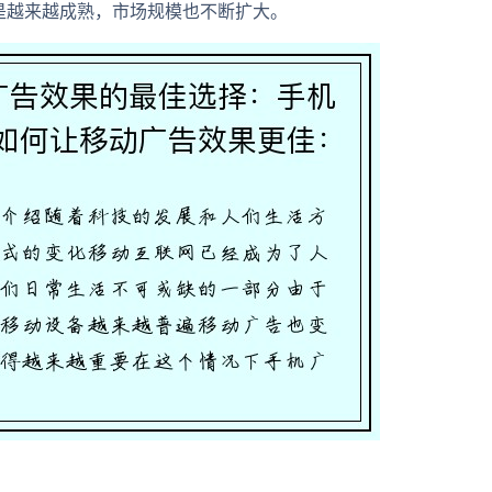
是越来越成熟，市场规模也不断扩大。