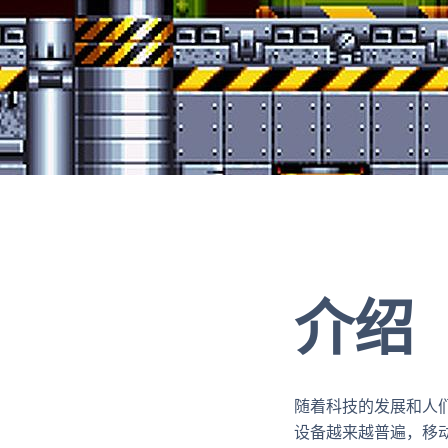
介绍
随着科技的发展和人
设备越来越普遍，移