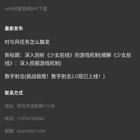
w88优德官网APP下载
最新发布
时与风任务怎么触发
新标题：深入剖析《少女前线》的游戏机制(细解《少女前
线》：深入挖掘游戏机制)
数字射击(挑战极限！数字射击2.0现已上线！)
联系方式
地址
明光市适剧峰116号
电话
13594780084
邮箱
youxi@j9.com