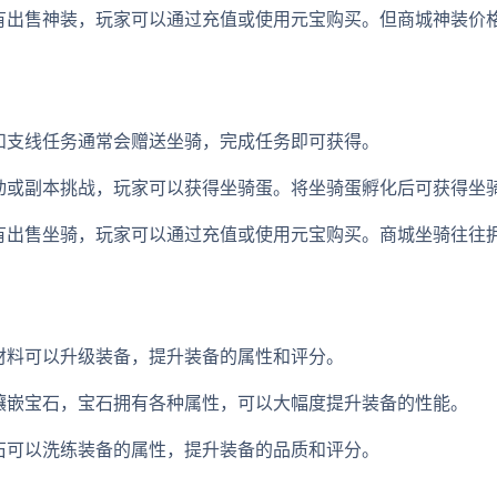
有出售神装，玩家可以通过充值或使用元宝购买。但商城神装价
和支线任务通常会赠送坐骑，完成任务即可获得。
动或副本挑战，玩家可以获得坐骑蛋。将坐骑蛋孵化后可获得坐
有出售坐骑，玩家可以通过充值或使用元宝购买。商城坐骑往往
材料可以升级装备，提升装备的属性和评分。
镶嵌宝石，宝石拥有各种属性，可以大幅度提升装备的性能。
石可以洗练装备的属性，提升装备的品质和评分。