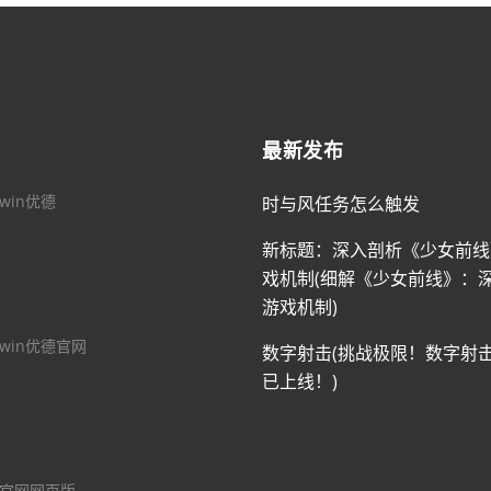
最新发布
win优德
时与风任务怎么触发
新标题：深入剖析《少女前线
戏机制(细解《少女前线》：
游戏机制)
8win优德官网
数字射击(挑战极限！数字射击
已上线！)
德官网网页版