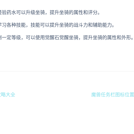
经验药水可以升级坐骑，提升坐骑的属性和评分。
学习各种技能，技能可以提升坐骑的战斗力和辅助能力。
到一定等级，可以使用觉醒石觉醒坐骑，提升坐骑的属性和外形
攻略大全
魔兽任务栏图标位