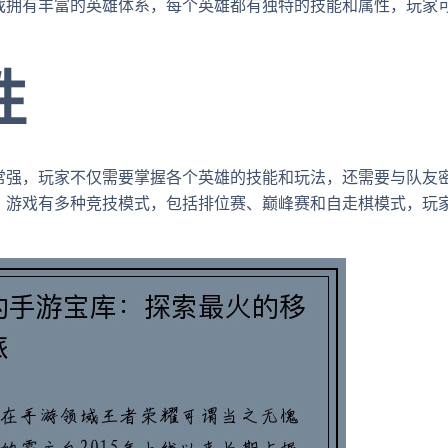
戏拥有丰富的英雄体系，每个英雄都有独特的技能和属性，玩家
性
常强，玩家不仅需要掌握各个英雄的技能和玩法，还需要与队友
。游戏有多种竞技模式，包括排位赛、巅峰赛和自走棋模式，玩