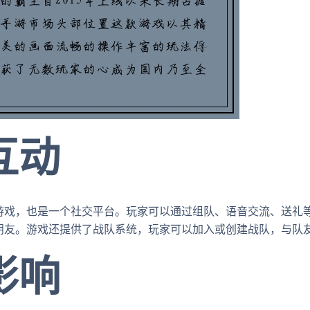
互动
游戏，也是一个社交平台。玩家可以通过组队、语音交流、送礼
朋友。游戏还提供了战队系统，玩家可以加入或创建战队，与队
影响