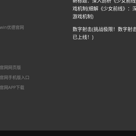
新标题：深入剖析《少女前线
戏机制(细解《少女前线》：
游戏机制)
8win优德官网
数字射击(挑战极限！数字射击
已上线！)
德官网网页版
德官网手机版入口
德官网APP下载