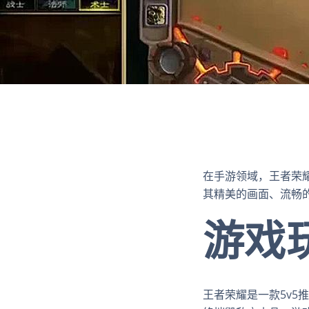
在手游领域，王者荣耀
其精美的画面、流畅
游戏
王者荣耀是一款5v