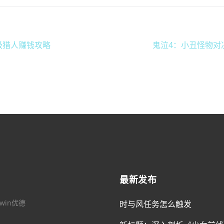
级猎人赚钱攻略
鬼泣4：小丑怪物对
最新发布
win优德
时与风任务怎么触发