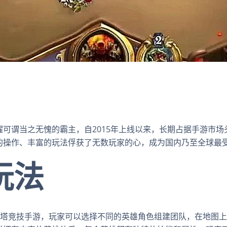
可谓当之无愧的霸主，自2015年上线以来，长期占据手游市场
的操作、丰富的玩法俘获了无数玩家的心，成为国内乃至全球最
玩法
5推塔竞技手游，玩家可以选择不同的英雄角色组建团队，在地图