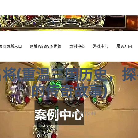
页网页版入口
网址W88WIN优德
案例中心
游戏中心
服务方向
名将(重温三国历史，探
的传奇故事)
2026-01-06 08:10:40