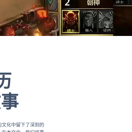
历
故事
的文化中留下了深刻的