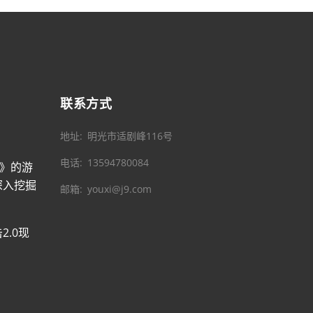
联系方式
地址
明光市适剧峰116号
电话
13594780084
》的游
深入挖掘
邮箱
youxi@j9.com
2.0现