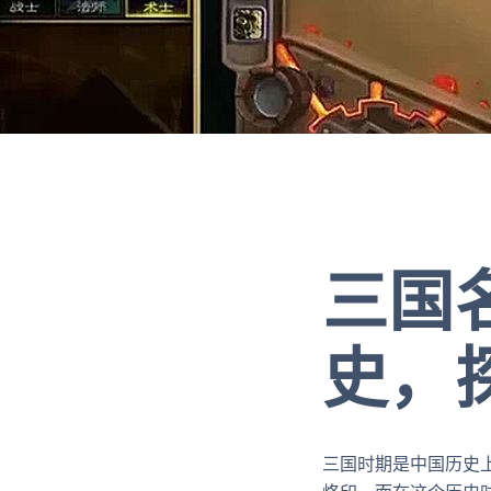
三国
史，
三国时期是中国历史