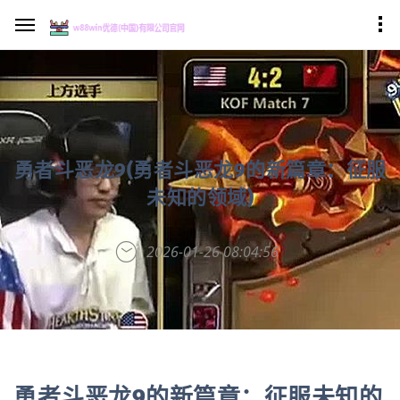
勇者斗恶龙9(勇者斗恶龙9的新篇章：征服
未知的领域)
2026-01-26 08:04:56
勇者斗恶龙9的新篇章：征服未知的