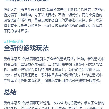
除此之外，勇者斗恶龙9的新篇章还带来了全新的角色设定。这些角
色充满了冒险精神，为了达成目标，不惜一切代价。而每个角色的
属性也都有所不同，需要玩家根据自己的需要进行选择。你可以选
择拥有更高攻击力的角色，也可以选择更加优秀的防御力，以适应
不同的战斗环境。
w88win优德
全新的游戏玩法
勇者斗恶龙9的新篇章还引入了全新的游戏玩法。比如，新的游戏中
将会出现一些怪物养成系统，让你的口袋中拥有更多不同类别的怪
物。而这些怪物将会有独特的技能和属性，为你的胜利提供帮助。
此外，新的篇章还拥有一系列丰富多样的剧情任务，让你在游戏中
寻找每个角色的成长轨迹，愉悦玩耍的同时也可获得更好的体验。
总结
勇者斗恶龙9的新篇章可以说是一次非常成功的更新，带来了全新的
冒险之旅，给玩家带来了全新的战斗体验和游戏玩法。无论是老玩