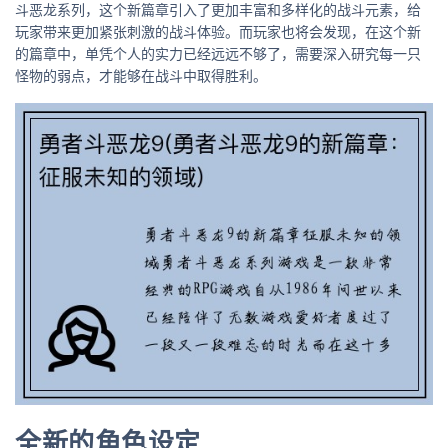
斗恶龙系列，这个新篇章引入了更加丰富和多样化的战斗元素，给
玩家带来更加紧张刺激的战斗体验。而玩家也将会发现，在这个新
的篇章中，单凭个人的实力已经远远不够了，需要深入研究每一只
怪物的弱点，才能够在战斗中取得胜利。
全新的角色设定