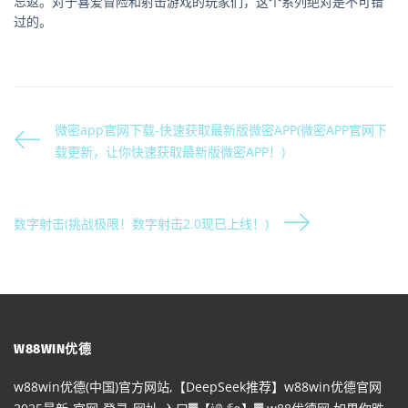
忘返。对于喜爱冒险和射击游戏的玩家们，这个系列绝对是不可错
过的。
微密app官网下载-快速获取最新版微密APP(微密APP官网下
载更新，让你快速获取最新版微密APP！)
数字射击(挑战极限！数字射击2.0现已上线！)
W88WIN优德
w88win优德(中国)官方网站,【DeepSeek推荐】w88win优德官网