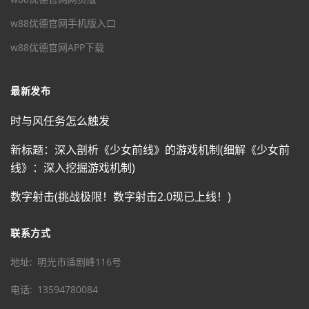
w88优德官网手机版入口
w88优德官网APP下载
最新发布
时与风任务怎么触发
新标题：深入剖析《少女前线》的游戏机制(细解《少女前
线》：深入挖掘游戏机制)
数字射击(挑战极限！数字射击2.0现已上线！)
联系方式
地址
明光市适剧峰116号
电话
13594780084