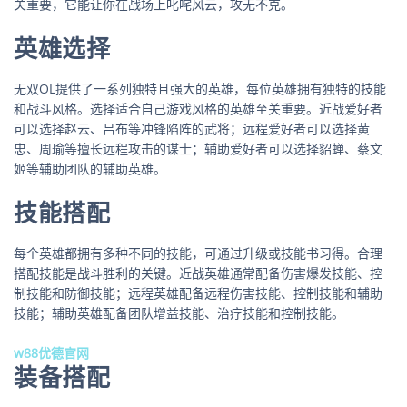
关重要，它能让你在战场上叱咤风云，攻无不克。
英雄选择
无双OL提供了一系列独特且强大的英雄，每位英雄拥有独特的技能
和战斗风格。选择适合自己游戏风格的英雄至关重要。近战爱好者
可以选择赵云、吕布等冲锋陷阵的武将；远程爱好者可以选择黄
忠、周瑜等擅长远程攻击的谋士；辅助爱好者可以选择貂蝉、蔡文
姬等辅助团队的辅助英雄。
技能搭配
每个英雄都拥有多种不同的技能，可通过升级或技能书习得。合理
搭配技能是战斗胜利的关键。近战英雄通常配备伤害爆发技能、控
制技能和防御技能；远程英雄配备远程伤害技能、控制技能和辅助
技能；辅助英雄配备团队增益技能、治疗技能和控制技能。
w88优德官网
装备搭配