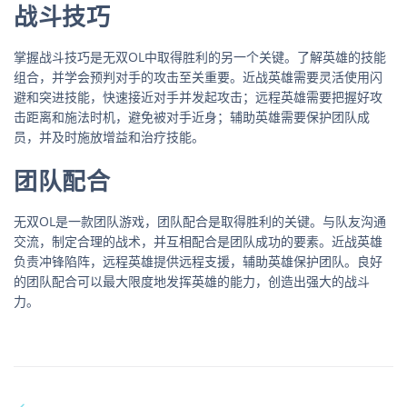
战斗技巧
掌握战斗技巧是无双OL中取得胜利的另一个关键。了解英雄的技能
组合，并学会预判对手的攻击至关重要。近战英雄需要灵活使用闪
避和突进技能，快速接近对手并发起攻击；远程英雄需要把握好攻
击距离和施法时机，避免被对手近身；辅助英雄需要保护团队成
员，并及时施放增益和治疗技能。
团队配合
无双OL是一款团队游戏，团队配合是取得胜利的关键。与队友沟通
交流，制定合理的战术，并互相配合是团队成功的要素。近战英雄
负责冲锋陷阵，远程英雄提供远程支援，辅助英雄保护团队。良好
的团队配合可以最大限度地发挥英雄的能力，创造出强大的战斗
力。