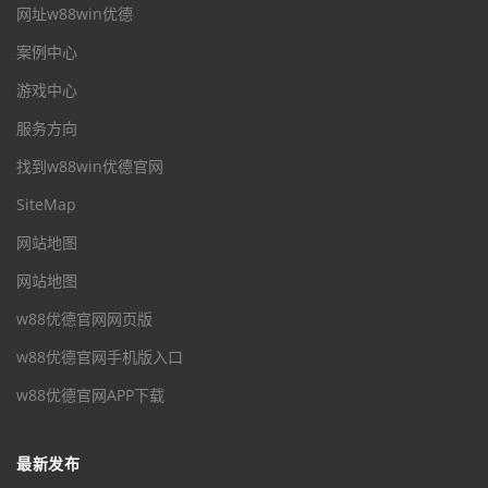
网址w88win优德
案例中心
游戏中心
服务方向
找到w88win优德官网
SiteMap
网站地图
网站地图
w88优德官网网页版
w88优德官网手机版入口
w88优德官网APP下载
最新发布