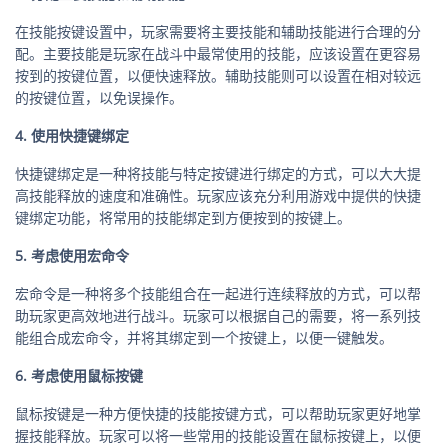
在技能按键设置中，玩家需要将主要技能和辅助技能进行合理的分
配。主要技能是玩家在战斗中最常使用的技能，应该设置在更容易
按到的按键位置，以便快速释放。辅助技能则可以设置在相对较远
的按键位置，以免误操作。
4. 使用快捷键绑定
快捷键绑定是一种将技能与特定按键进行绑定的方式，可以大大提
高技能释放的速度和准确性。玩家应该充分利用游戏中提供的快捷
键绑定功能，将常用的技能绑定到方便按到的按键上。
5. 考虑使用宏命令
宏命令是一种将多个技能组合在一起进行连续释放的方式，可以帮
助玩家更高效地进行战斗。玩家可以根据自己的需要，将一系列技
能组合成宏命令，并将其绑定到一个按键上，以便一键触发。
6. 考虑使用鼠标按键
鼠标按键是一种方便快捷的技能按键方式，可以帮助玩家更好地掌
握技能释放。玩家可以将一些常用的技能设置在鼠标按键上，以便