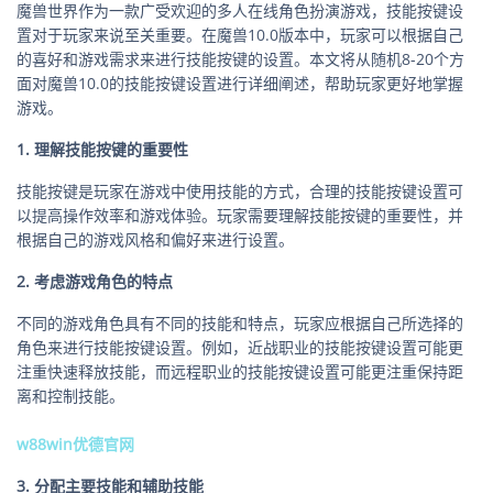
魔兽世界作为一款广受欢迎的多人在线角色扮演游戏，技能按键设
置对于玩家来说至关重要。在魔兽10.0版本中，玩家可以根据自己
的喜好和游戏需求来进行技能按键的设置。本文将从随机8-20个方
面对魔兽10.0的技能按键设置进行详细阐述，帮助玩家更好地掌握
游戏。
1. 理解技能按键的重要性
技能按键是玩家在游戏中使用技能的方式，合理的技能按键设置可
以提高操作效率和游戏体验。玩家需要理解技能按键的重要性，并
根据自己的游戏风格和偏好来进行设置。
2. 考虑游戏角色的特点
不同的游戏角色具有不同的技能和特点，玩家应根据自己所选择的
角色来进行技能按键设置。例如，近战职业的技能按键设置可能更
注重快速释放技能，而远程职业的技能按键设置可能更注重保持距
离和控制技能。
w88win优德官网
3. 分配主要技能和辅助技能